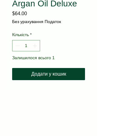
Argan Oil Deluxe
Ціна
$64.00
Без урахування Податок
Кількість
*
Залишилося всього 1
Додати у кошик
kvitka.nyc@gmail.com
(718) 717-3677