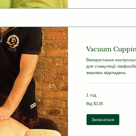
Vacuum Cuppin
Використання контрольо
для стимуляції лімфообі
жирових відкладень.
1 год
Від
Від $135
135
US
dollars
Записатися