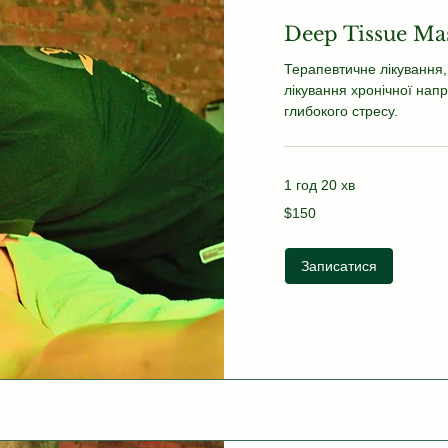
Deep Tissue Ma
Терапевтичне лікування
лікування хронічної напр
глибокого стресу.
1 год 20 хв
150
$150
US
dollars
Записатися