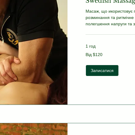
Swedish Massa
Масаж, що икористовує п
розминання та ритмічне
полегшення напруги та 
1 год
Від
Від $120
120
US
dollars
Записатися