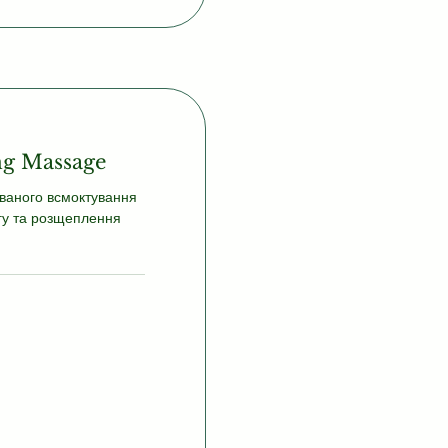
g Massage
ваного всмоктування
гу та розщеплення