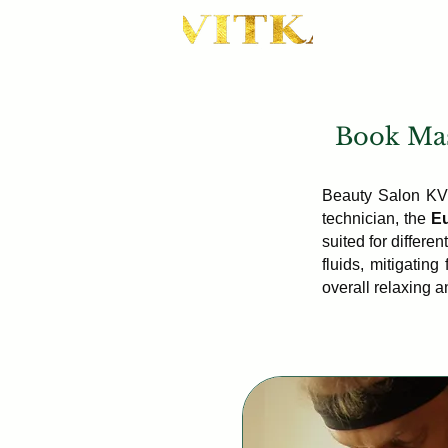
Book Mas
Beauty Salon KVI
technician, the
E
suited for differe
fluids, mitigating
overall relaxing a