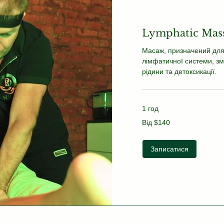
Lymphatic Mas
Масаж, призначений для
лімфатичної системи, з
рідини та детоксикації.
1 год
Від
Від $140
140
US
dollars
Записатися