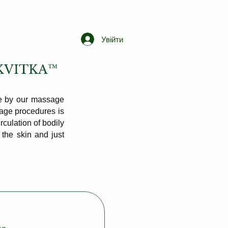
Free Consultation
Увійти
n KVITKA™
ne by our massage
sage procedures is
rculation of bodily
f the skin and just