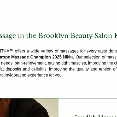
Процедури
Команда
Контакти
sage in the Brooklyn Beauty Salo
TKA™ offers a wide variety of massages for every taste do
urope Massage Champion 2025
Nikita
. Our selection of mas
nt needs: pain-relievement, easing tight muscles, improving the ci
 fat deposits and cellulitis, improving the quality and tention o
nd invigorating experience for you.