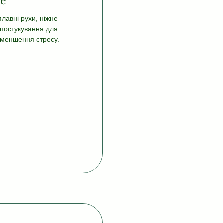
ge
лавні рухи, ніжне
 постукування для
зменшення стресу.