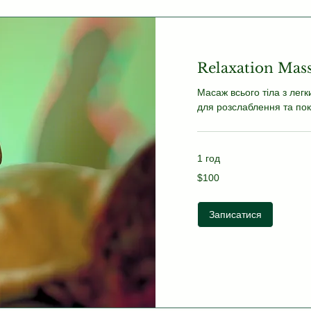
Relaxation Mas
Масаж всього тіла з лег
для розслаблення та по
1 год
100
$100
US
dollars
Записатися