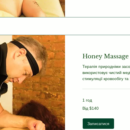
Honey Massage
Терапія природніми зас
використовує чистий мед
стимуляції кровообігу та
1 год
Від
Від $140
140
US
dollars
Записатися