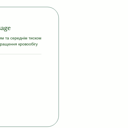
sage
ким та середнім тиском
кращення кровообігу