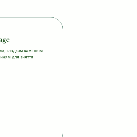
age
м, гладким камінням
нням для зняття