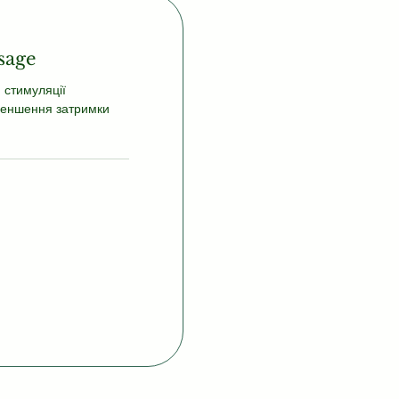
sage
 стимуляції
меншення затримки