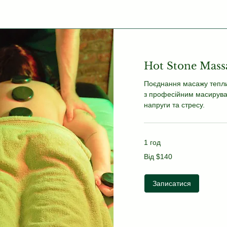
Hot Stone Mass
Поєднання масажу тепли
з професійним масирува
напруги та стресу.
1 год
Від
Від $140
140
US
dollars
Записатися