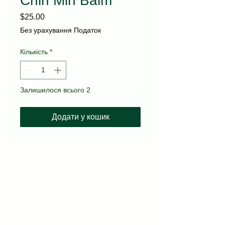
Chin Min Balm
Ціна
$25.00
Без урахування Податок
Кількість
*
Залишилося всього 2
Додати у кошик
kvitka.nyc@gmail.com
(718) 717-3677