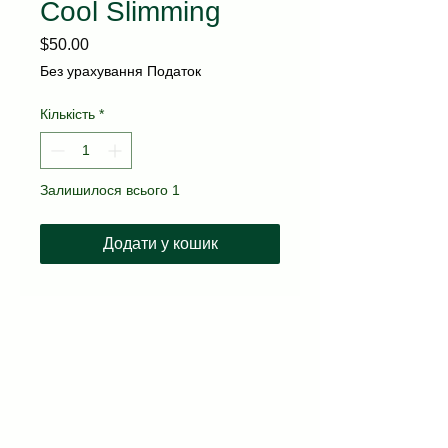
Cool Slimming
Ціна
$50.00
Без урахування Податок
Кількість
*
Залишилося всього 1
Додати у кошик
kvitka.nyc@gmail.com
(718) 717-3677